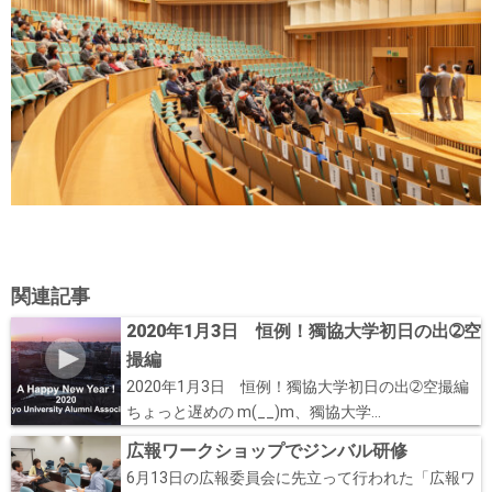
関連記事
2020年1月3日 恒例！獨協大学初日の出➁空
撮編
2020年1月3日 恒例！獨協大学初日の出➁空撮編
ちょっと遅めの m(__)m、獨協大学...
広報ワークショップでジンバル研修
6月13日の広報委員会に先立って行われた「広報ワ