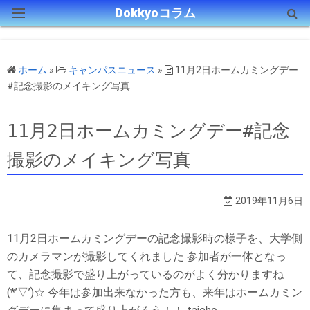
Dokkyoコラム
HOMEに戻る
ホーム
»
キャンパスニュース
»
11月2日ホームカミングデー
獨協(界隈)探訪
#記念撮影のメイキング写真
学生時代
11月2日ホームカミングデー#記念
随想
撮影のメイキング写真
獨協History
2019年11月6日
動画NEWS
11月2日ホームカミングデーの記念撮影時の様子を、大学側
キャンパスNEWS
のカメラマンが撮影してくれました 参加者が一体となっ
て、記念撮影で盛り上がっているのがよく分かりますね
(*’▽’)☆ 今年は参加出来なかった方も、来年はホームカミン