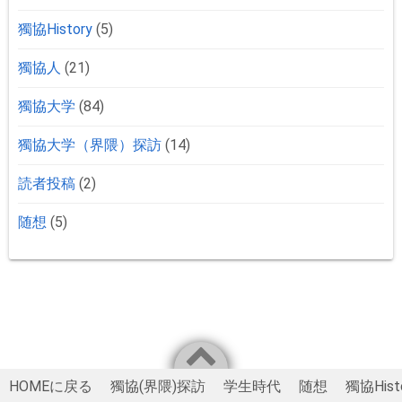
獨協History
(5)
獨協人
(21)
獨協大学
(84)
獨協大学（界隈）探訪
(14)
読者投稿
(2)
随想
(5)
HOMEに戻る
獨協(界隈)探訪
学生時代
随想
獨協Hist